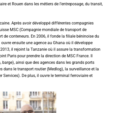
ire et Rouen dans les métiers de l’entreposage, du transit,
ricaine. Après avoir développé différentes compagnies
lo-suisse MSC (Compagnie mondiale de transport de
de conteneurs. En 2006, il fonde la filiale béninoise du
Il ouvre ensuite une agence au Ghana où il développe
2013, il rejoint la Tanzanie où il assure la transformation
t Paris pour prendre la direction de MSC France. Il
n, barge), ainsi que des agences dans les grands ports
es dans le transport routier (Medlog), la surveillance et la
Services). De plus, il ouvre le terminal ferroviaire et